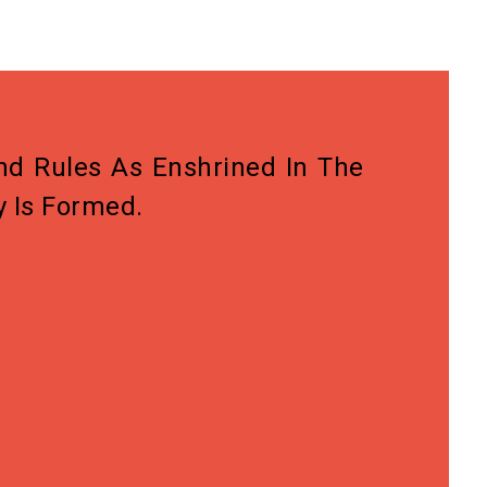
nd Rules As Enshrined In The
y Is Formed.