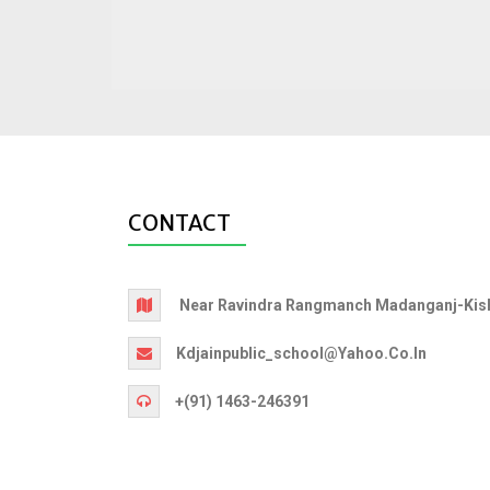
CONTACT
Near Ravindra Rangmanch Madanganj-Kish
Kdjainpublic_school@yahoo.co.in
+(91) 1463-246391