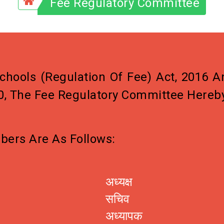
Fee Regulatory Committee
chools (Regulation Of Fee) Act, 2016 A
 30, The Fee Regulatory Committee Hereb
ers Are As Follows:
अध्यक्ष
सचिव
अध्यापक