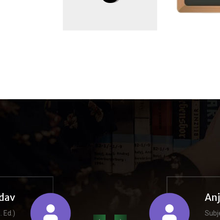
dav
An
. Ed.)
Subje
‹
›